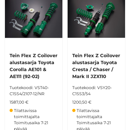
Tein Flex Z Coilover
Tein Flex Z Coilover
alustasarja Toyota
alustasarja Toyota
Corolla AE101 &
Cresta / Chaser /
AE111 (92-02)
Mark II JZX110
Tuotekoodi: VST40-
Tuotekoodi: VSY20-
C1SS4/2107-12/NR
C1SS3/54
1587,00 €
1200,50 €
Tilattavissa
Tilattavissa
toimittajalta
toimittajalta
Toimitusaika 7-21
Toimitusaika 7-21
päivää
päivää