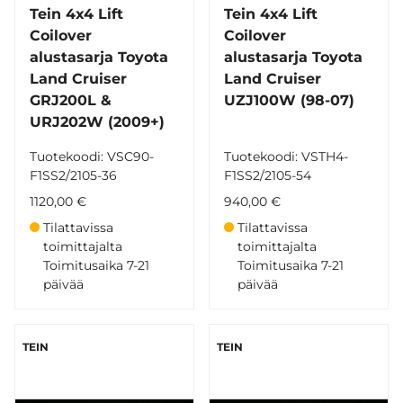
Tein 4x4 Lift
Tein 4x4 Lift
Coilover
Coilover
alustasarja Toyota
alustasarja Toyota
Land Cruiser
Land Cruiser
GRJ200L &
UZJ100W (98-07)
URJ202W (2009+)
Tuotekoodi: VSC90-
Tuotekoodi: VSTH4-
F1SS2/2105-36
F1SS2/2105-54
1120,00 €
940,00 €
Tilattavissa
Tilattavissa
toimittajalta
toimittajalta
Toimitusaika 7-21
Toimitusaika 7-21
päivää
päivää
TEIN
TEIN