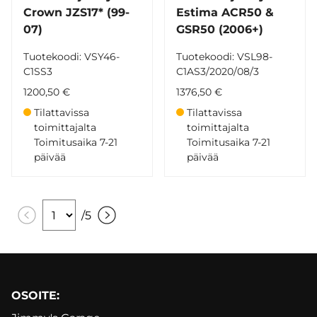
Crown JZS17* (99-
Estima ACR50 &
07)
GSR50 (2006+)
Tuotekoodi: VSY46-
Tuotekoodi: VSL98-
C1SS3
C1AS3/2020/08/3
1200,50 €
1376,50 €
Tilattavissa
Tilattavissa
toimittajalta
toimittajalta
Toimitusaika 7-21
Toimitusaika 7-21
päivää
päivää
/
5
OSOITE: