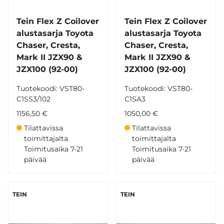
Tein Flex Z Coilover
Tein Flex Z Coilover
alustasarja Toyota
alustasarja Toyota
Chaser, Cresta,
Chaser, Cresta,
Mark II JZX90 &
Mark II JZX90 &
JZX100 (92-00)
JZX100 (92-00)
Tuotekoodi: VST80-
Tuotekoodi: VST80-
C1SS3/102
C1SA3
1156,50 €
1050,00 €
Tilattavissa
Tilattavissa
toimittajalta
toimittajalta
Toimitusaika 7-21
Toimitusaika 7-21
päivää
päivää
TEIN
TEIN