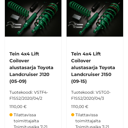
Tein 4x4 Lift
Tein 4x4 Lift
Coilover
Coilover
alustasarja Toyota
alustasarja Toyota
Landcruiser J120
Landcruiser J150
(05-09)
(09-15)
Tuotekoodi: VSTF4-
Tuotekoodi: VSTG0-
F1SS2/2020/04/2
F1SS2/2020/04/3
1110,00 €
1110,00 €
Tilattavissa
Tilattavissa
toimittajalta
toimittajalta
Toimitusaika 7-21
Toimitusaika 7-21