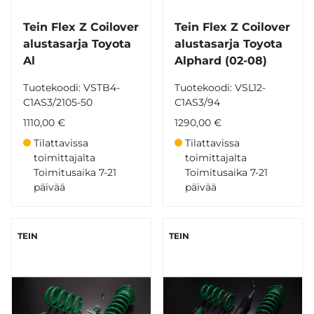
Tein Flex Z Coilover
Tein Flex Z Coilover
alustasarja Toyota
alustasarja Toyota
Al
Alphard (02-08)
Tuotekoodi: VSTB4-
Tuotekoodi: VSL12-
C1AS3/2105-50
C1AS3/94
1110,00 €
1290,00 €
Tilattavissa
Tilattavissa
toimittajalta
toimittajalta
Toimitusaika 7-21
Toimitusaika 7-21
päivää
päivää
TEIN
TEIN