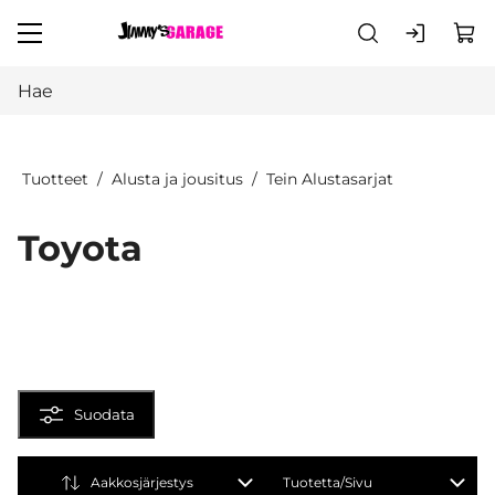
Siirry pääsisältöön
Tuotteet
Alusta ja jousitus
Tein Alustasarjat
Toyota
Suodata
Aakkosjärjestys
Tuotetta/Sivu