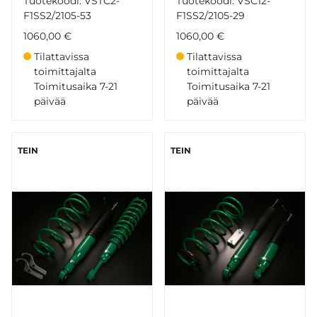
Tuotekoodi: VSTC2-
Tuotekoodi: VSC12-
F1SS2/2105-53
F1SS2/2105-29
1060,00 €
1060,00 €
Tilattavissa
Tilattavissa
toimittajalta
toimittajalta
Toimitusaika 7-21
Toimitusaika 7-21
päivää
päivää
TEIN
TEIN