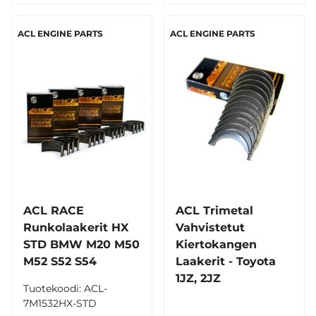
ACL ENGINE PARTS
ACL ENGINE PARTS
ACL RACE
ACL Trimetal
Runkolaakerit HX
Vahvistetut
STD BMW M20 M50
Kiertokangen
M52 S52 S54
Laakerit - Toyota
1JZ, 2JZ
Tuotekoodi: ACL-
7M1532HX-STD