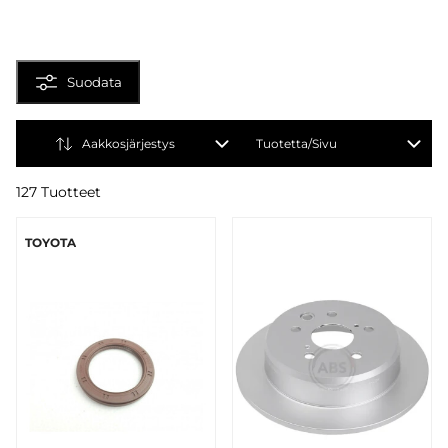
Suodata
Aakkosjärjestys
Tuotetta/Sivu
127 Tuotteet
TOYOTA