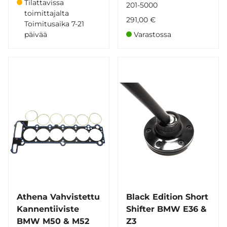
Tilattavissa
201-5000
toimittajalta
291,00 €
Toimitusaika 7-21
päivää
Varastossa
Athena Vahvistettu
Black Edition Short
Kannentiiviste
Shifter BMW E36 &
BMW M50 & M52
Z3