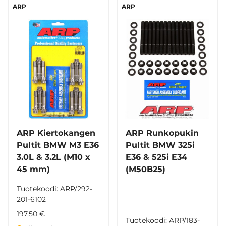
ARP
ARP
ARP Kiertokangen
ARP Runkopukin
Pultit BMW M3 E36
Pultit BMW 325i
3.0L & 3.2L (M10 x
E36 & 525i E34
45 mm)
(M50B25)
Tuotekoodi: ARP/292-
201-6102
197,50 €
Tuotekoodi: ARP/183-