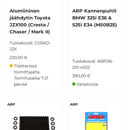
Alumiininen
ARP Kannenpultit
jäähdytin Toyota
BMW 325i E36 &
JZX100 (Cresta /
525i E34 (M50B25)
Chaser / Mark II)
Tuotekoodi: CSRAD-
JZX
230,00 €
Tuotekoodi: ARP/36-
Tilattavissa
201-4302
toimittajalta
390,00 €
Toimitusaika 7-21
päivää
Varastossa
ARP
ARP