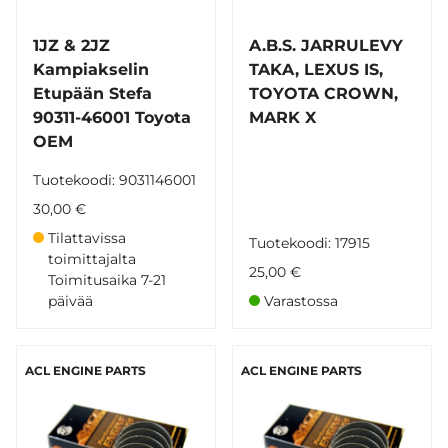
1JZ & 2JZ
A.B.S. JARRULEVY
Kampiakselin
TAKA, LEXUS IS,
Etupään Stefa
TOYOTA CROWN,
90311-46001 Toyota
MARK X
OEM
Tuotekoodi: 9031146001
30,00 €
Tilattavissa
Tuotekoodi: 17915
toimittajalta
25,00 €
Toimitusaika 7-21
päivää
Varastossa
ACL ENGINE PARTS
ACL ENGINE PARTS