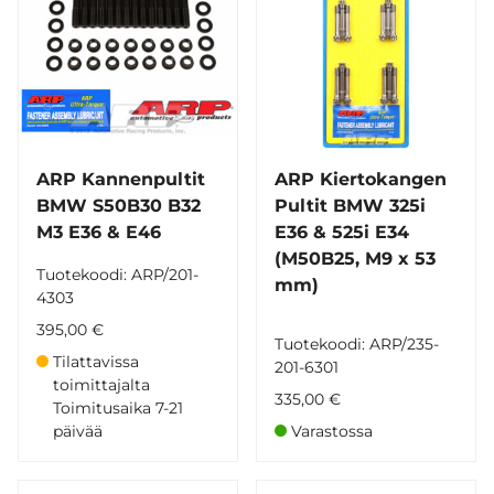
ARP Kannenpultit
ARP Kiertokangen
BMW S50B30 B32
Pultit BMW 325i
M3 E36 & E46
E36 & 525i E34
(M50B25, M9 x 53
Tuotekoodi: ARP/201-
mm)
4303
395,00 €
Tuotekoodi: ARP/235-
Tilattavissa
201-6301
toimittajalta
335,00 €
Toimitusaika 7-21
päivää
Varastossa