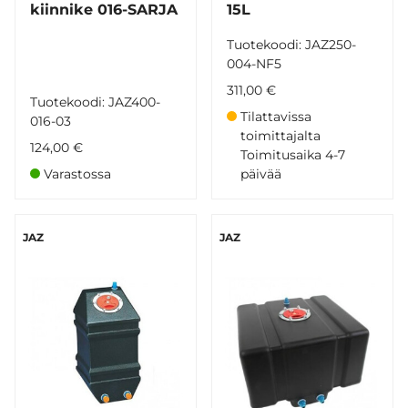
kiinnike 016-SARJA
15L
Tuotekoodi: JAZ250-
004-NF5
311,00 €
Tuotekoodi: JAZ400-
Tilattavissa
016-03
toimittajalta
124,00 €
Toimitusaika 4-7
Varastossa
päivää
JAZ
JAZ