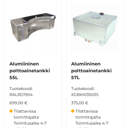
Alumiininen
Alumiininen
polttoainetankki
polttoainetankki
55L
57L
Tuotekoodi:
Tuotekoodi:
RALRD1954
XGBKI03503S
699,00 €
375,00 €
Tilattavissa
Tilattavissa
toimittajalta
toimittajalta
Toimitusaika 4-7
Toimitusaika 4-7