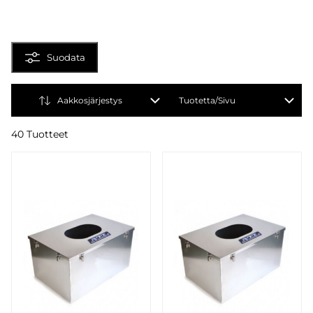
Suodata
Aakkosjärjestys
Tuotetta/Sivu
40 Tuotteet