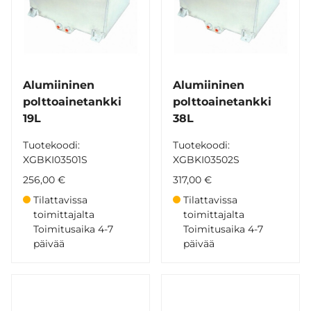
Alumiininen
Alumiininen
polttoainetankki
polttoainetankki
19L
38L
Tuotekoodi:
Tuotekoodi:
XGBKI03501S
XGBKI03502S
256,00 €
317,00 €
Tilattavissa
Tilattavissa
toimittajalta
toimittajalta
Toimitusaika 4-7
Toimitusaika 4-7
päivää
päivää