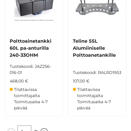
Polttoainetankki
Teline 55L
60L pa-anturilla
Alumiiniselle
240-33OHM
Polttoanetankille
Tuotekoodi: JAZ256-
016-01
Tuotekoodi: RALRD1953
468,00 €
107,00 €
Tilattavissa
Tilattavissa
toimittajalta
toimittajalta
Toimitusaika 4-7
Toimitusaika 4-7
päivää
päivää