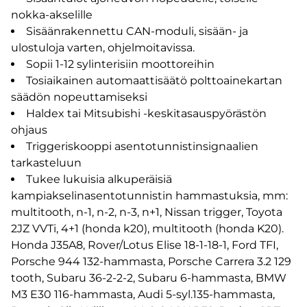
nokka-akselille
Sisäänrakennettu CAN-moduli, sisään- ja
ulostuloja varten, ohjelmoitavissa.
Sopii 1-12 sylinterisiin moottoreihin
Tosiaikainen automaattisäätö polttoainekartan
säädön nopeuttamiseksi
Haldex tai Mitsubishi -keskitasauspyörästön
ohjaus
Triggeriskooppi asentotunnistinsignaalien
tarkasteluun
Tukee lukuisia alkuperäisiä
kampiakselinasentotunnistin hammastuksia, mm:
multitooth, n-1, n-2, n-3, n+1, Nissan trigger, Toyota
2JZ VVTi, 4+1 (honda k20), multitooth (honda K20).
Honda J35A8, Rover/Lotus Elise 18-1-18-1, Ford TFI,
Porsche 944 132-hammasta, Porsche Carrera 3.2 129
tooth, Subaru 36-2-2-2, Subaru 6-hammasta, BMW
M3 E30 116-hammasta, Audi 5-syl.135-hammasta,