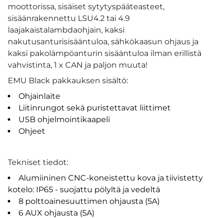
moottorissa, sisäiset sytytyspääteasteet,
sisäänrakennettu LSU4.2 tai 4.9
laajakaistalambdaohjain, kaksi
nakutusanturisisääntuloa, sähkökaasun ohjaus ja
kaksi pakolämpöanturin sisääntuloa ilman erillistä
vahvistinta, 1 x CAN ja paljon muuta!
EMU Black pakkauksen sisältö:
Ohjainlaite
Liitinrungot sekä puristettavat liittimet
USB ohjelmointikaapeli
Ohjeet
Tekniset tiedot:
Alumiininen CNC-koneistettu kova ja tiivistetty
kotelo: IP65 - suojattu pölyltä ja vedeltä
8 polttoainesuuttimen ohjausta (5A)
6 AUX ohjausta (5A)