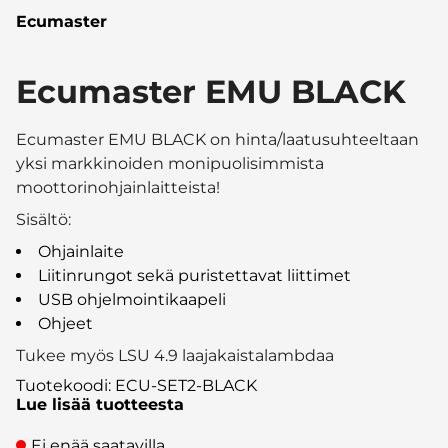
Ecumaster
Ecumaster EMU BLACK
Ecumaster EMU BLACK on hinta/laatusuhteeltaan
yksi markkinoiden monipuolisimmista
moottorinohjainlaitteista!
Sisältö:
Ohjainlaite
Liitinrungot sekä puristettavat liittimet
USB ohjelmointikaapeli
Ohjeet
Tukee myös LSU 4.9 laajakaistalambdaa
Tuotekoodi
:
ECU-SET2-BLACK
Lue lisää tuotteesta
Ei enää saatavilla