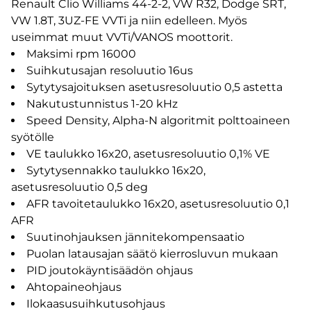
Renault Clio Williams 44-2-2, VW R32, Dodge SRT,
VW 1.8T, 3UZ-FE VVTi ja niin edelleen. Myös
useimmat muut VVTi/VANOS moottorit.
Maksimi rpm 16000
Suihkutusajan resoluutio 16us
Sytytysajoituksen asetusresoluutio 0,5 astetta
Nakutustunnistus 1-20 kHz
Speed Density, Alpha-N algoritmit polttoaineen
syötölle
VE taulukko 16x20, asetusresoluutio 0,1% VE
Sytytysennakko taulukko 16x20,
asetusresoluutio 0,5 deg
AFR tavoitetaulukko 16x20, asetusresoluutio 0,1
AFR
Suutinohjauksen jännitekompensaatio
Puolan latausajan säätö kierrosluvun mukaan
PID joutokäyntisäädön ohjaus
Ahtopaineohjaus
Ilokaasusuihkutusohjaus