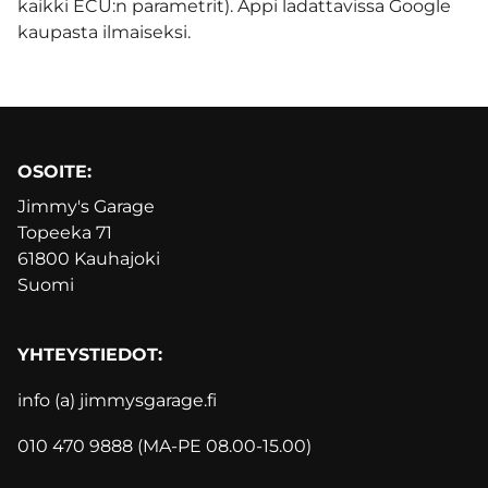
kaikki ECU:n parametrit). Appi ladattavissa Google
kaupasta ilmaiseksi.
OSOITE:
Jimmy's Garage
Topeeka 71
61800 Kauhajoki
Suomi
YHTEYSTIEDOT:
info (a) jimmysgarage.f
i
010 470 9888 (MA-PE 08.00-15.00)