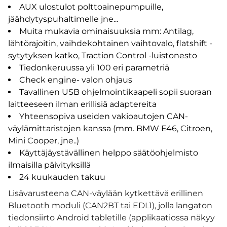
AUX ulostulot polttoainepumpuille,
jäähdytyspuhaltimelle jne...
Muita mukavia ominaisuuksia mm: Antilag,
lähtörajoitin, vaihdekohtainen vaihtovalo, flatshift -
sytytyksen katko, Traction Control -luistonesto
Tiedonkeruussa yli 100 eri parametriä
Check engine- valon ohjaus
Tavallinen USB ohjelmointikaapeli sopii suoraan
laitteeseen ilman erillisiä adaptereita
Yhteensopiva useiden vakioautojen CAN-
väylämittaristojen kanssa (mm. BMW E46, Citroen,
Mini Cooper, jne..)
Käyttäjäystävällinen helppo säätöohjelmisto
ilmaisilla päivityksillä
24 kuukauden takuu
Lisävarusteena CAN-väylään kytkettävä erillinen
Bluetooth moduli (CAN2BT tai EDL1), jolla langaton
tiedonsiirto Android tabletille (applikaatiossa näkyy