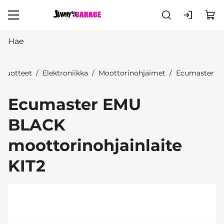
Siirry pääsisältöön
Tuotteet
Elektroniikka
Moottorinohjaimet
Ecumaster
Ecumaster EMU
BLACK
moottorinohjainlaite
KIT2
Ohita kuvat