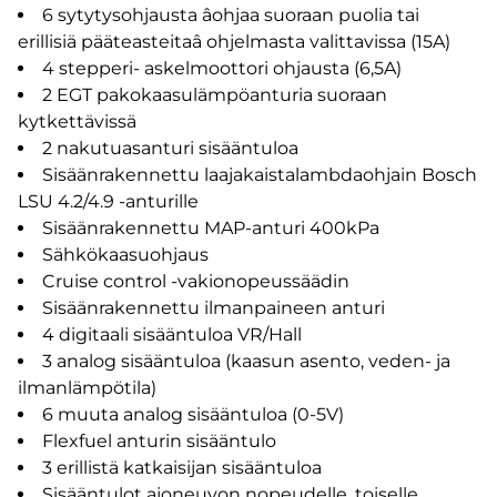
6 sytytysohjausta âohjaa suoraan puolia tai
erillisiä pääteasteitaâ ohjelmasta valittavissa (15A)
4 stepperi- askelmoottori ohjausta (6,5A)
2 EGT pakokaasulämpöanturia suoraan
kytkettävissä
2 nakutuasanturi sisääntuloa
Sisäänrakennettu laajakaistalambdaohjain Bosch
LSU 4.2/4.9 -anturille
Sisäänrakennettu MAP-anturi 400kPa
Sähkökaasuohjaus
Cruise control -vakionopeussäädin
Sisäänrakennettu ilmanpaineen anturi
4 digitaali sisääntuloa VR/Hall
3 analog sisääntuloa (kaasun asento, veden- ja
ilmanlämpötila)
6 muuta analog sisääntuloa (0-5V)
Flexfuel anturin sisääntulo
3 erillistä katkaisijan sisääntuloa
Sisääntulot ajoneuvon nopeudelle, toiselle