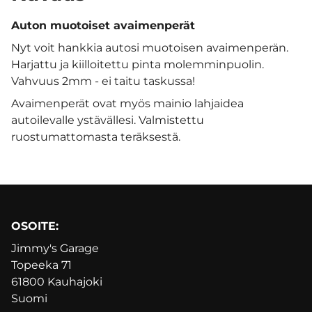
Auton muotoiset avaimenperät
Nyt voit hankkia autosi muotoisen avaimenperän.
Harjattu ja kiilloitettu pinta molemminpuolin.
Vahvuus 2mm - ei taitu taskussa!
Avaimenperät ovat myös mainio lahjaidea
autoilevalle ystävällesi. Valmistettu
ruostumattomasta teräksestä.
OSOITE:
Jimmy's Garage
Topeeka 71
61800 Kauhajoki
Suomi