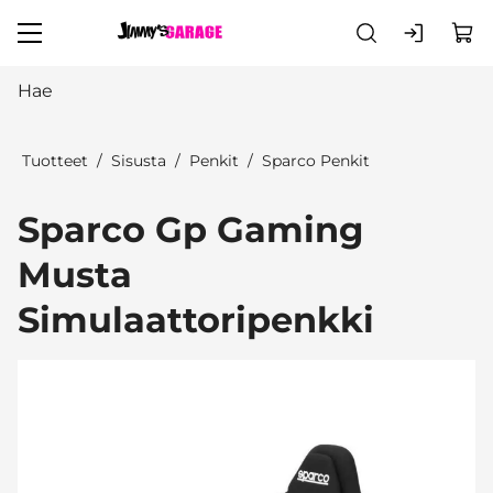
Siirry pääsisältöön
Tuotteet
Sisusta
Penkit
Sparco Penkit
Sparco Gp Gaming
Musta
Simulaattoripenkki
Ohita kuvat