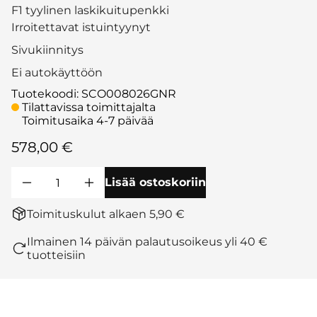
F1 tyylinen laskikuitupenkki
Irroitettavat istuintyynyt
Sivukiinnitys
Ei autokäyttöön
Tuotekoodi
:
SCO008026GNR
Tilattavissa toimittajalta
Toimitusaika 4-7 päivää
578,00 €
Lisää ostoskoriin
Toimituskulut alkaen 5,90 €
Ilmainen 14 päivän palautusoikeus yli 40 €
tuotteisiin