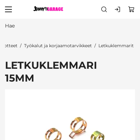
Siirry pääsisältöön
Tuotteet
Työkalut ja korjaamotarvikkeet
Letkuklemmarit
LETKUKLEMMARI
15MM
Ohita kuvat