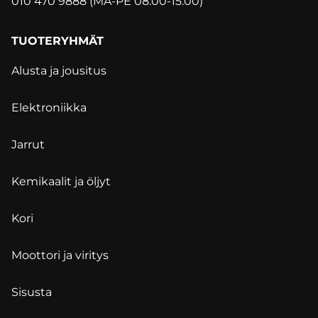
010 470 9888 (MA-PE 08.00-15.00)
TUOTERYHMÄT
Alusta ja jousitus
Elektroniikka
Jarrut
Kemikaalit ja öljyt
Kori
Moottori ja viritys
Sisusta