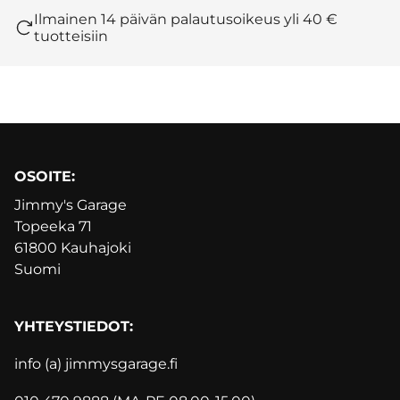
Ilmainen 14 päivän palautusoikeus yli 40 €
tuotteisiin
OSOITE:
Jimmy's Garage
Topeeka 71
61800 Kauhajoki
Suomi
YHTEYSTIEDOT:
info (a) jimmysgarage.f
i