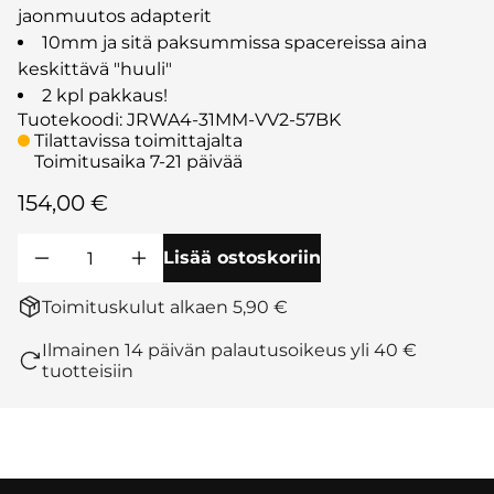
jaonmuutos adapterit
10mm ja sitä paksummissa spacereissa aina
keskittävä "huuli"
2 kpl pakkaus!
Tuotekoodi
:
JRWA4-31MM-VV2-57BK
Tilattavissa toimittajalta
Toimitusaika 7-21 päivää
154,00 €
Lisää ostoskoriin
Toimituskulut alkaen 5,90 €
Ilmainen 14 päivän palautusoikeus yli 40 €
tuotteisiin