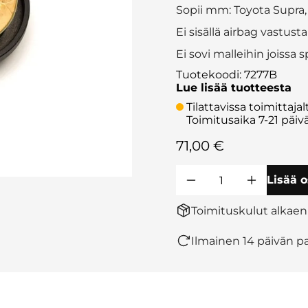
Sopii mm: Toyota Supra,
Ei sisällä airbag vastusta
Ei sovi malleihin joissa sp
Tuotekoodi
:
7277B
Lue lisää tuotteesta
Tilattavissa toimittajal
Toimitusaika 7-21 päiv
71,00 €
Lisää o
Toimituskulut alkaen
Ilmainen 14 päivän pa