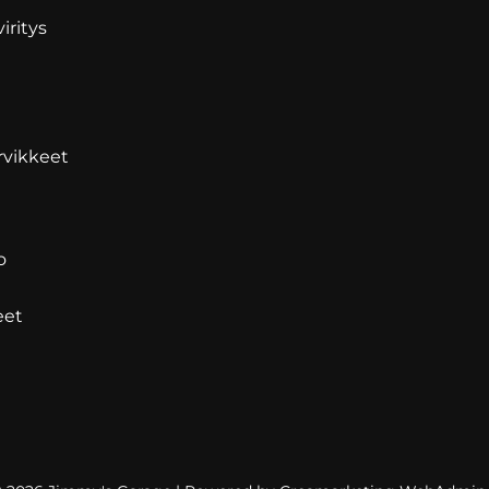
iritys
rvikkeet
o
eet