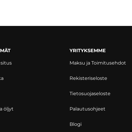
HMÄT
YRITYKSEMME
usitus
Maksu ja Toimitusehdot
ka
Rekisteriseloste
Tietosuojaseloste
a öljyt
Palautusohjeet
Blogi