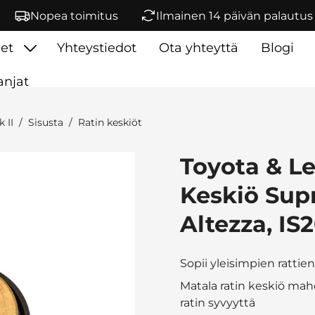
Nopea toimitus
Ilmainen 14 päivän palautus
et
Yhteystiedot
Ota yhteyttä
Blogi
njat
 II
Sisusta
Ratin keskiöt
Toyota & L
Keskiö Supr
Altezza, IS
Sopii yleisimpien ratti
Matala ratin keskiö ma
ratin syvyyttä