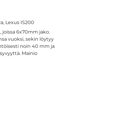
za, Lexus IS200
, joissa 6x70mm jako.
sa vuoksi, sekin löytyy
ntöisesti noin 40 mm ja
yvyyttä. Mainio