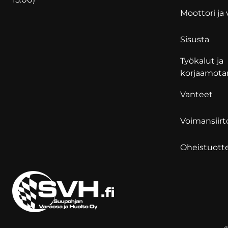
Moottori ja v
Sisusta
Työkalut ja
korjaamota
Vanteet
Voimansiirt
Oheistuott