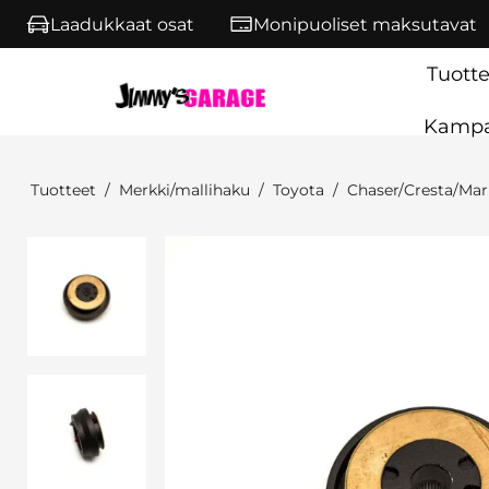
Siirry pääsisältöön
Laadukkaat osat
Monipuoliset maksutavat
Tuotte
Kampa
Tuotteet
Merkki/mallihaku
Toyota
Chaser/Cresta/Mark
Ohita kuvat