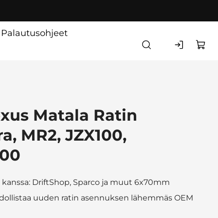
Palautusohjeet
exus Matala Ratin
a, MR2, JZX100,
200
en kanssa: DriftShop, Sparco ja muut 6x70mm
hdollistaa uuden ratin asennuksen lähemmäs OEM