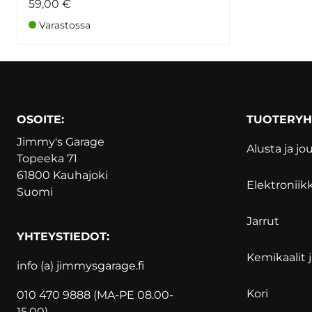
59,00 €
Varastossa
OSOITE:
TUOTERY
Jimmy's Garage
Alusta ja jo
Topeeka 71
61800 Kauhajoki
Elektroniik
Suomi
Jarrut
YHTEYSTIEDOT:
Kemikaalit j
info (a) jimmysgarage.f
i
Kori
010 470 9888 (MA-PE 08.00-
15.00)