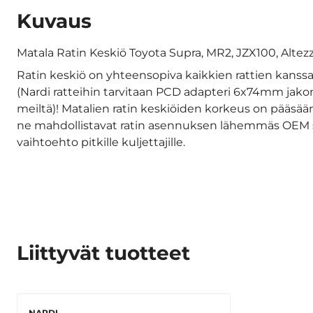
Kuvaus
Matala Ratin Keskiö Toyota Supra, MR2, JZX100, Altez
Ratin keskiö on yhteensopiva kaikkien rattien kanssa
(Nardi ratteihin tarvitaan PCD adapteri 6x74mm jakon
meiltä)! Matalien ratin keskiöiden korkeus on pääsää
ne mahdollistavat ratin asennuksen lähemmäs OEM s
vaihtoehto pitkille kuljettajille.
Liittyvät tuotteet
NARDI