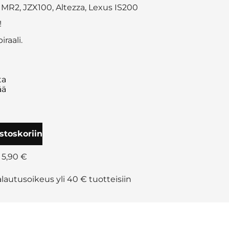
 MR2, JZX100, Altezza, Lexus IS200
!
iraali.
ta
ää
stoskoriin
 5,90 €
lautusoikeus yli 40 € tuotteisiin